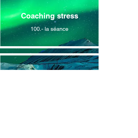
Coaching stress
100.- la séance
Bien-être
- Hypnose détente 100.-
- Soins énergétiques 80.-